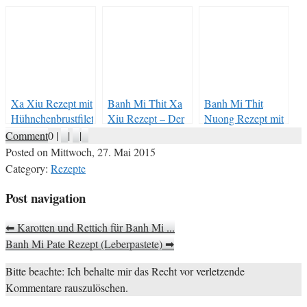
Xa Xiu Rezept mit
Banh Mi Thit Xa
Banh Mi Thit
Hühnchenbrustfilet
Xiu Rezept – Der
Nuong Rezept mit
– BBQ Xa Xiu
chinesische BBQ-
Zitronengras
Comment
0
|
|
|
Chicken
Klassiker.
Posted on
Mittwoch, 27. Mai 2015
Category:
Rezepte
Post navigation
⬅
Karotten und Rettich für Banh Mi ...
Banh Mi Pate Rezept (Leberpastete)
➡
Bitte beachte: Ich behalte mir das Recht vor verletzende
Kommentare rauszulöschen.