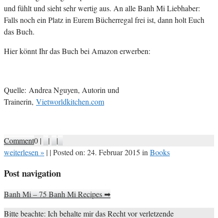
und fühlt und sieht sehr wertig aus. An alle Banh Mi Liebhaber:
Falls noch ein Platz in Eurem Bücherregal frei ist, dann holt Euch
das Buch.
Hier könnt Ihr das Buch bei Amazon erwerben:
Quelle: Andrea Nguyen, Autorin und
Trainerin,
Vietworldkitchen.com
Comment
0
|
|
|
weiterlesen
»
|
|
Posted
on:
24. Februar 2015
in
Books
Post navigation
Banh Mi – 75 Banh Mi Recipes
➡
Bitte beachte: Ich behalte mir das Recht vor verletzende