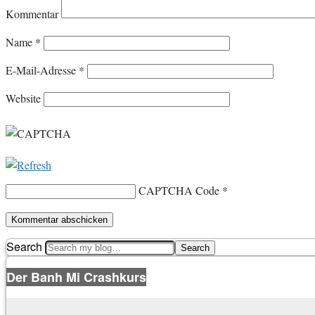
Kommentar
Name
*
E-Mail-Adresse
*
Website
CAPTCHA Code
*
Search
Der Banh Mi Crashkurs