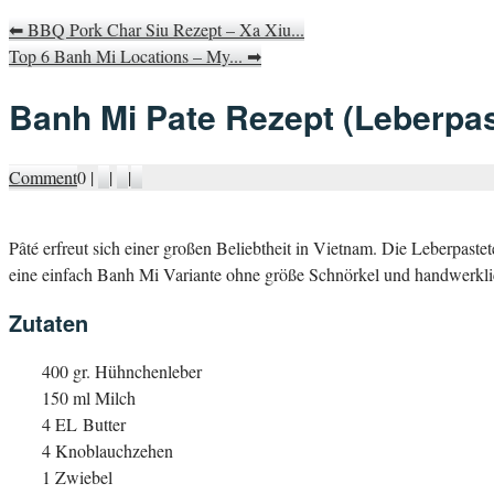
⬅
BBQ Pork Char Siu Rezept – Xa Xiu...
Top 6 Banh Mi Locations – My...
➡
Banh Mi Pate Rezept (Leberpas
Comment
0
|
|
|
P
âté erfreut sich einer großen Beliebtheit in Vietnam. Die Leberpastet
eine einfach Banh Mi Variante ohne größe Schnörkel und handwerkli
Zutaten
400 gr. Hühnchenleber
150 ml Milch
4 EL Butter
4 Knoblauchzehen
1 Zwiebel